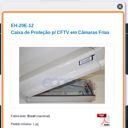
Conectando compradores a fornecedores de produtos e Soluções técnicas
EH-20E-12
Planos
Promoções
Cadastrar-se
Caixa de Proteção p/ CFTV em Câmaras Frias
Home
Favoritos
Categorias
➥ Localize os itens de interesse, acrescente aos favoritos e entre
em contato diretamente com o(a) vendedor(a).
Topo
Fabricante:
Eccel
(nacional)
Pedido mínimo: 1 pç
Home
Entrar