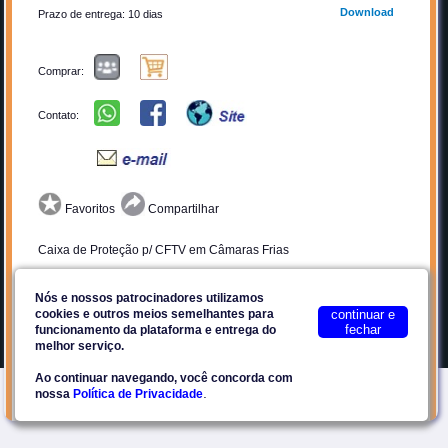
Download
Prazo de entrega: 10 dias
Quem Somos
Cadastrar-se
Anunciar
Contato
Comprar:
Por que Anunciar?
Privacidade
Planos
Termos de Uso
Contato:
Facebook
Plataforma E2Tech
Favoritos
Compartilhar
Site seguro
Caixa de Proteção p/ CFTV em Câmaras Frias
DESCONTO ESPECIAL P/ REVENDAS CADASTRADAS.
Nós e nossos patrocinadores utilizamos
cookies e outros meios semelhantes para
continuar e
fechar
funcionamento da plataforma e entrega do
ENVIE OS DADOS DA SUA EMPRESA (CNPJ E ENDEREÇO
©2018-2026
Eccel SaaS
melhor serviço.
COMPLETO) POR E-MAIL: vendas@eccel.com.br
Ao continuar navegando, você concorda com
.
nossa
Política de Privacidade
Essa caixa de proteção foi especialmente projetada para
possibilitar instalação de câmeras de CFTV no interior de
câmaras frigoríficas, com o propósito de monitorar os