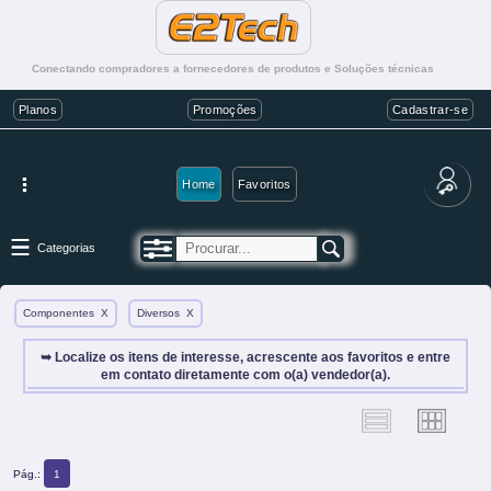
Conectando compradores a fornecedores de produtos e Soluções técnicas
Planos
Promoções
Cadastrar-se
Home
Favoritos
Categorias
Componentes
X
Diversos
X
➥ Localize os itens de interesse, acrescente aos favoritos e entre
em contato diretamente com o(a) vendedor(a).
Pág.:
1