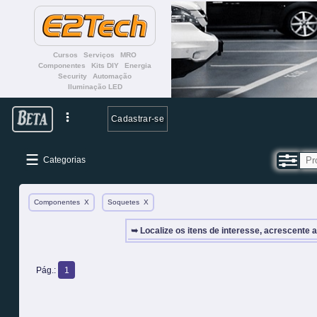
Cursos
Serviços
MRO
Componentes
Kits DIY
Energia
Security
Automação
Iluminação LED
Cadastrar-se
Categorias
Componentes
X
Soquetes
X
➥ Localize os itens de interesse, acrescente 
Pág.:
1