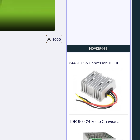
Flexmedia
Soluções em Conversores para Indústria
Topo
Novidades
2448DC5A Conversor DC-DC...
TDR-960-24 Fonte Chaveada ...