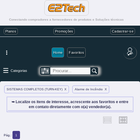
Conectando compradores a fornecedores de produtos e Soluções técnicas
Planos
Promoções
Cadastrar-se
Home
Favoritos
Categorias
SISTEMAS COMPLETOS (TURN-KEY)
X
Alarme de Incêndio
X
➥ Localize os itens de interesse, acrescente aos favoritos e entre
em contato diretamente com o(a) vendedor(a).
Pág.:
1