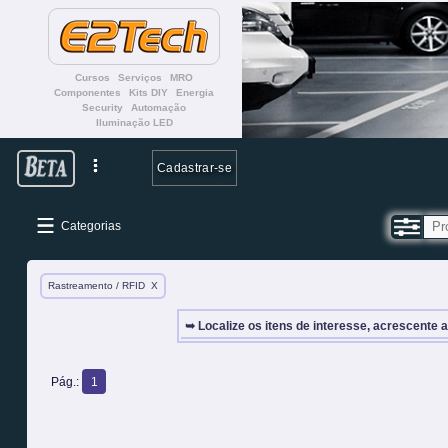
Cursos
Serviços
MRO
Componentes
Kits DIY
Energia
Security
Automação
Iluminação LED
Cadastrar-se
Categorias
Rastreamento / RFID
X
➥ Localize os itens de interesse, acrescente 
Pág.:
1