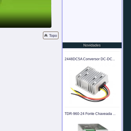
Flexmedia
Soluções em Conversores para Indústria
Topo
Novidades
2448DC5A Conversor DC-DC...
TDR-960-24 Fonte Chaveada ...