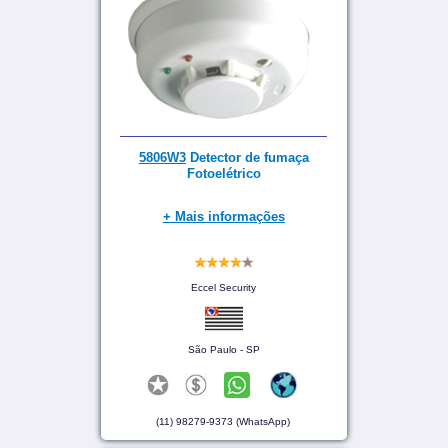
5806W3
Detector de fumaça
Fotoelétrico
+ Mais informações
Eccel Security
São Paulo - SP
(11) 98279-9373 (WhatsApp)