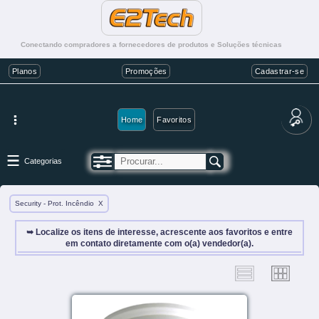
Conectando compradores a fornecedores de produtos e Soluções técnicas
Planos
Promoções
Cadastrar-se
Home
Favoritos
Categorias
Security - Prot. Incêndio
X
➥ Localize os itens de interesse, acrescente aos favoritos e entre
em contato diretamente com o(a) vendedor(a).