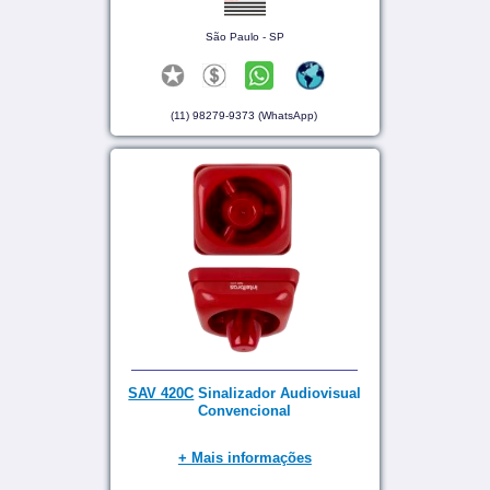
São Paulo - SP
(11) 98279-9373 (WhatsApp)
SAV 420C
Sinalizador Audiovisual
Convencional
+ Mais informações