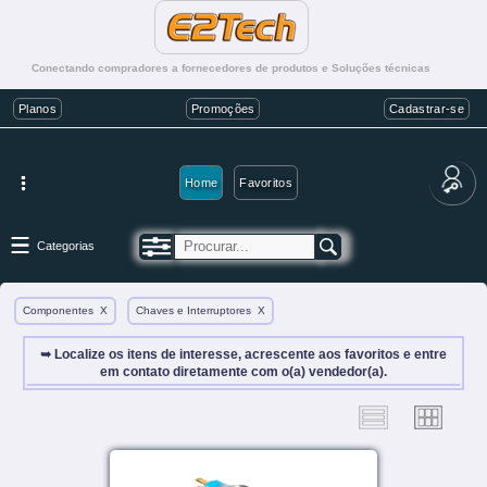
Conectando compradores a fornecedores de produtos e Soluções técnicas
Planos
Promoções
Cadastrar-se
Home
Favoritos
Categorias
Componentes
X
Chaves e Interruptores
X
➥ Localize os itens de interesse, acrescente aos favoritos e entre
em contato diretamente com o(a) vendedor(a).