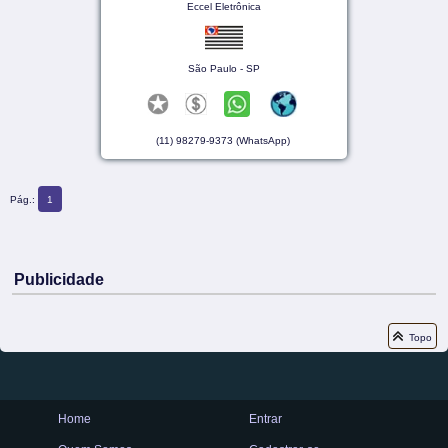
Eccel Eletrônica
São Paulo - SP
(11) 98279-9373 (WhatsApp)
Pág.:
1
Publicidade
Topo
Home
Entrar