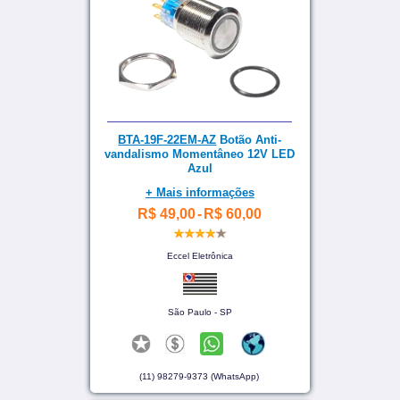
BTA-19F-22EM-AZ
Botão Anti-
vandalismo Momentâneo 12V LED
Azul
+ Mais informações
R$ 49,00
-
R$ 60,00
Eccel Eletrônica
São Paulo - SP
(11) 98279-9373 (WhatsApp)