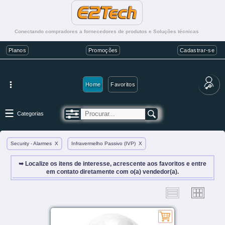
Conectando compradores a fornecedores de produtos e Soluções técnicas
Planos
Promoções
Cadastrar-se
Home
Favoritos
Categorias
Security - Alarmes
X
Infravermelho Passivo (IVP)
X
➥ Localize os itens de interesse, acrescente aos favoritos e entre
em contato diretamente com o(a) vendedor(a).