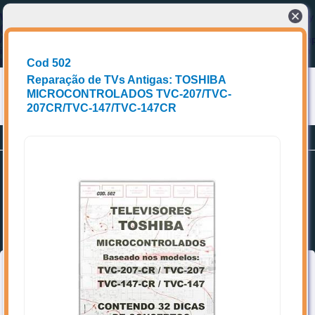
Warning
: Cannot modify header information - headers already sent by
(output started at
/home/storage/5/48/be/eccel1/public_html/e2tech/cabecalho_index.ph
in
/home/storage/5/48/be/eccel1/public_html/e2tech/home.php
on
line
2
Cod 502
Reparação de TVs Antigas: TOSHIBA
MICROCONTROLADOS TVC-207/TVC-
207CR/TVC-147/TVC-147CR
Conectando compradores a fornecedores de produtos e Soluções técnicas
Planos
Promoções
Cadastrar-se
Home
Favoritos
Categorias
➥ Localize os itens de interesse, acrescente aos favoritos e entre
em contato diretamente com o(a) vendedor(a).
Topo