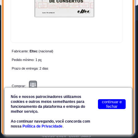
Home
Entrar
Quem Somos
Cadastrar-se
Anunciar
Contato
Fabricante:
Eltec
(nacional)
Por que Anunciar?
Privacidade
Pedido mínimo: 1 pç
Planos
Termos de Uso
Prazo de entrega: 2 dias
Facebook
Plataforma E2Tech
Comprar:
Nós e nossos patrocinadores utilizamos
Contato:
cookies e outros meios semelhantes para
continuar e
fechar
Site seguro
funcionamento da plataforma e entrega do
melhor serviço.
Ao continuar navegando, você concorda com
.
nossa
Política de Privacidade
Favoritos
Compartilhar
©2018-2026
Eccel SaaS