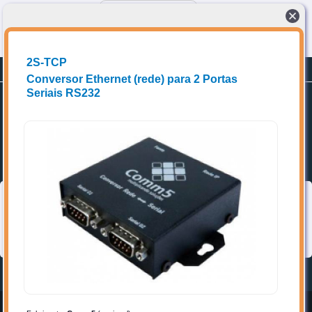
Conectando compradores a fornecedores de produtos e Soluções técnicas
2S-TCP
Planos
Promoções
Cadastrar-se
Conversor Ethernet (rede) para 2 Portas
Seriais RS232
Home
Favoritos
Categorias
➥ Localize os itens de interesse, acrescente aos favoritos e entre
em contato diretamente com o(a) vendedor(a).
Topo
Home
Entrar