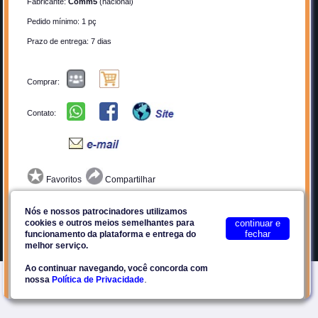
Fabricante:
Comm5
(nacional)
Quem Somos
Cadastrar-se
Pedido mínimo: 1 pç
Anunciar
Contato
Prazo de entrega: 7 dias
Por que Anunciar?
Privacidade
Planos
Termos de Uso
Comprar:
Facebook
Contato:
Plataforma E2Tech
Site seguro
Favoritos
Compartilhar
Possibilita a utilização de periféricos seriais em ambientes de
Nós e nossos patrocinadores utilizamos
cookies e outros meios semelhantes para
continuar e
rede, tais como impressoras fiscais, leitores de barras, leitor de
fechar
funcionamento da plataforma e entrega do
cartões magnéticos, e outros.
©2018-2026
Eccel SaaS
melhor serviço.
Ao continuar navegando, você concorda com
Sua instalação é simples, totalmente funcional. Assim que
.
nossa
Política de Privacidade
conectado na rede local imediatamente pode ser verificado seu
funcionamento através do programa disponível no Windows,
chamado TELNET, qualquer dado recebido na porta serial será