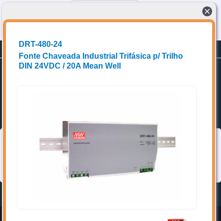
Conectando compradores a fornecedores de produtos e Soluções técnicas
DRT-480-24
Planos
Promoções
Cadastrar-se
Fonte Chaveada Industrial Trifásica p/ Trilho
DIN 24VDC / 20A Mean Well
Home
Favoritos
Categorias
➥ Localize os itens de interesse, acrescente aos favoritos e entre
em contato diretamente com o(a) vendedor(a).
Topo
Home
Entrar