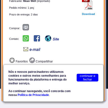
Fabricante:
Mean Well
(importado)
Quem Somos
Cadastrar-se
Pedido mínimo: 1 peç
Anunciar
Contato
Download
Prazo de entrega: 2 dias
Por que Anunciar?
Privacidade
Planos
Termos de Uso
Comprar:
Facebook
Contato:
Plataforma E2Tech
Site seguro
Favoritos
Compartilhar
Fonte Chaveada Industrial Trifásica p/ Trilho DIN 24VDC / 20A
Nós e nossos patrocinadores utilizamos
cookies e outros meios semelhantes para
continuar e
Mean Well
fechar
funcionamento da plataforma e entrega do
©2018-2026
Eccel SaaS
melhor serviço.
Principais Características:
Ao continuar navegando, você concorda com
.
nossa
Política de Privacidade
Potência :480W
Tensão de entrada 340~550VAC (trifásica), 480~780VDC
Tensão de saída: 24V (ajustável de 24V a 28V)