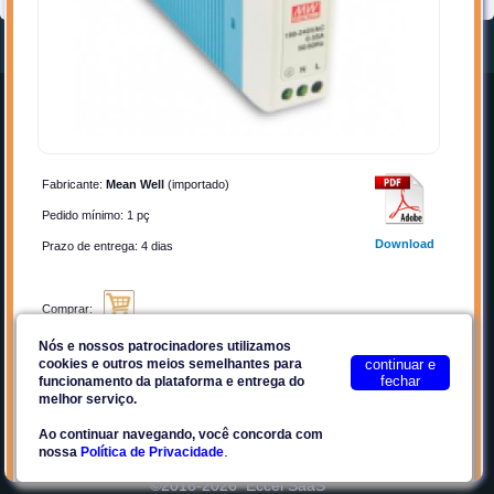
Home
Entrar
Quem Somos
Cadastrar-se
Anunciar
Contato
Fabricante:
Mean Well
(importado)
Por que Anunciar?
Privacidade
Pedido mínimo: 1 pç
Planos
Termos de Uso
Download
Prazo de entrega: 4 dias
Facebook
Plataforma E2Tech
Comprar:
Nós e nossos patrocinadores utilizamos
Contato:
cookies e outros meios semelhantes para
continuar e
fechar
Site seguro
funcionamento da plataforma e entrega do
melhor serviço.
Ao continuar navegando, você concorda com
.
nossa
Política de Privacidade
Favoritos
Compartilhar
©2018-2026
Eccel SaaS