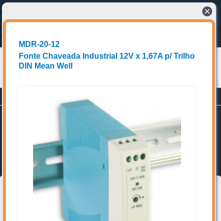
Warning
: Cannot modify header information - headers already sent by
(output started at
/home/storage/5/48/be/eccel1/public_html/e2tech/cabecalho_index.ph
in
/home/storage/5/48/be/eccel1/public_html/e2tech/home.php
on
line
2
MDR-20-12
Fonte Chaveada Industrial 12V x 1,67A p/ Trilho
DIN Mean Well
Conectando compradores a fornecedores de produtos e Soluções técnicas
Planos
Promoções
Cadastrar-se
Home
Favoritos
Categorias
➥ Localize os itens de interesse, acrescente aos favoritos e entre
em contato diretamente com o(a) vendedor(a).
Topo