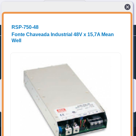
Conectando compradores a fornecedores de produtos e Soluções técnicas
RSP-750-48
Planos
Promoções
Cadastrar-se
Fonte Chaveada Industrial 48V x 15,7A Mean
Well
Home
Favoritos
Categorias
➥ Localize os itens de interesse, acrescente aos favoritos e entre
em contato diretamente com o(a) vendedor(a).
Topo
Home
Entrar