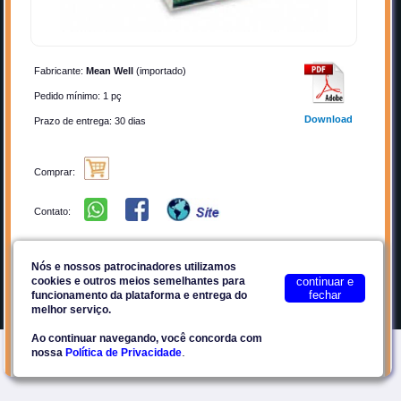
Quem Somos
Cadastrar-se
Anunciar
Contato
Fabricante:
Mean Well
(importado)
Por que Anunciar?
Privacidade
Pedido mínimo: 1 pç
Planos
Termos de Uso
Download
Prazo de entrega: 30 dias
Facebook
Plataforma E2Tech
Comprar:
Contato:
Site seguro
Nós e nossos patrocinadores utilizamos
cookies e outros meios semelhantes para
continuar e
fechar
Favoritos
Compartilhar
funcionamento da plataforma e entrega do
©2018-2026
Eccel SaaS
melhor serviço.
Fonte Chaveada Industrial 48V x 15,7A Mean Well
Ao continuar navegando, você concorda com
.
nossa
Política de Privacidade