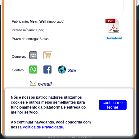
Fabricante:
Mean Well
(importado)
Home
Entrar
Pedido mínimo: 1 peç
Quem Somos
Cadastrar-se
Download
Prazo de entrega: 3 dias
Anunciar
Contato
Por que Anunciar?
Privacidade
Comprar:
Planos
Termos de Uso
Contato:
Facebook
Plataforma E2Tech
Nós e nossos patrocinadores utilizamos
Favoritos
Compartilhar
cookies e outros meios semelhantes para
continuar e
fechar
Site seguro
funcionamento da plataforma e entrega do
HDR-60-24 Fonte chaveada compacta para trilho DIN - Mean
melhor serviço.
Well
Ao continuar navegando, você concorda com
.
nossa
Política de Privacidade
Principais Características:
©2018-2026
Eccel SaaS