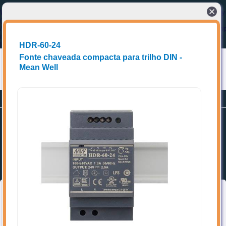
Warning
: Cannot modify header information - headers already sent by
(output started at
/home/storage/5/48/be/eccel1/public_html/e2tech/cabecalho_index.ph
in
/home/storage/5/48/be/eccel1/public_html/e2tech/home.php
on
line
2
HDR-60-24
Fonte chaveada compacta para trilho DIN -
Mean Well
Conectando compradores a fornecedores de produtos e Soluções técnicas
Planos
Promoções
Cadastrar-se
Home
Favoritos
Categorias
➥ Localize os itens de interesse, acrescente aos favoritos e entre
em contato diretamente com o(a) vendedor(a).
Topo