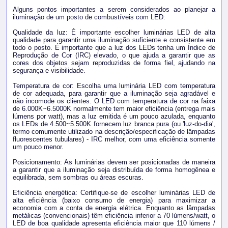
Alguns pontos importantes a serem considerados ao planejar a
iluminação de um posto de combustíveis com LED:
Qualidade da luz: É importante escolher luminárias LED de alta
qualidade para garantir uma iluminação suficiente e consistente em
todo o posto. É importante que a luz dos LEDs tenha um Índice de
Reprodução de Cor (IRC) elevado, o que ajuda a garantir que as
cores dos objetos sejam reproduzidas de forma fiel, ajudando na
segurança e visibilidade.
Temperatura de cor: Escolha uma luminária LED com temperatura
de cor adequada, para garantir que a iluminação seja agradável e
não incomode os clientes. O LED com temperatura de cor na faixa
de 6.000K~6.5000K normalmente tem maior eficiência (entrega mais
lúmens por watt), mas a luz emitida é um pouco azulada, enquanto
os LEDs de 4.500~5.500K fornecem luz branca pura (ou 'luz-do-dia',
termo comumente utilizado na descrição/especificação de lâmpadas
fluorescentes tubulares) - IRC melhor, com uma eficiência somente
um pouco menor.
Posicionamento: As luminárias devem ser posicionadas de maneira
a garantir que a iluminação seja distribuída de forma homogênea e
equilibrada, sem sombras ou áreas escuras.
Eficiência energética: Certifique-se de escolher luminárias LED de
alta eficiência (baixo consumo de energia) para maximizar a
economia com a conta de energia elétrica. Enquanto as lâmpadas
metálicas (convencionais) têm eficiência inferior a 70 lúmens/watt, o
LED de boa qualidade apresenta eficiência maior que 110 lúmens /