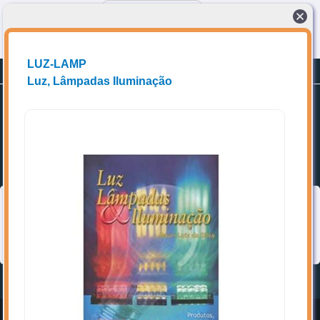
Conectando compradores a fornecedores de produtos e Soluções técnicas
LUZ-LAMP
Planos
Promoções
Cadastrar-se
Luz, Lâmpadas Iluminação
Home
Favoritos
Categorias
➥ Localize os itens de interesse, acrescente aos favoritos e entre
em contato diretamente com o(a) vendedor(a).
Topo
Home
Entrar