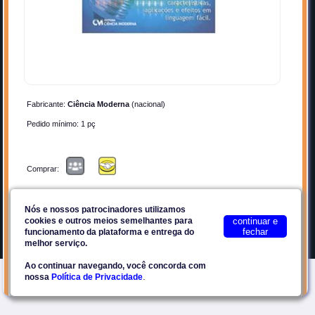
Quem Somos
Cadastrar-se
Anunciar
Contato
Por que Anunciar?
Privacidade
Planos
Termos de Uso
Fabricante:
Ciência Moderna
(nacional)
Facebook
Pedido mínimo: 1 pç
Plataforma E2Tech
Comprar:
Site seguro
Contato:
Nós e nossos patrocinadores utilizamos
cookies e outros meios semelhantes para
continuar e
fechar
funcionamento da plataforma e entrega do
©2018-2026
Eccel SaaS
melhor serviço.
Favoritos
Compartilhar
Ao continuar navegando, você concorda com
.
nossa
Política de Privacidade
O autor Mauri Luiz da Silva aborda neste livro o tema da
iluminação, um assunto tão importante na vida atual - a luz que