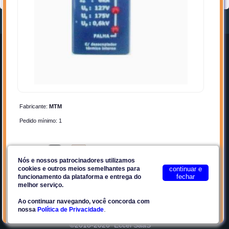
Home
Entrar
Quem Somos
Cadastrar-se
Anunciar
Contato
Por que Anunciar?
Privacidade
Fabricante:
Planos
MTM
Termos de Uso
Pedido mínimo: 1
Facebook
Plataforma E2Tech
Comprar:
Nós e nossos patrocinadores utilizamos
cookies e outros meios semelhantes para
continuar e
Contato:
fechar
Site seguro
funcionamento da plataforma e entrega do
melhor serviço.
Ao continuar navegando, você concorda com
.
nossa
Política de Privacidade
Favoritos
Compartilhar
©2018-2026
Eccel SaaS