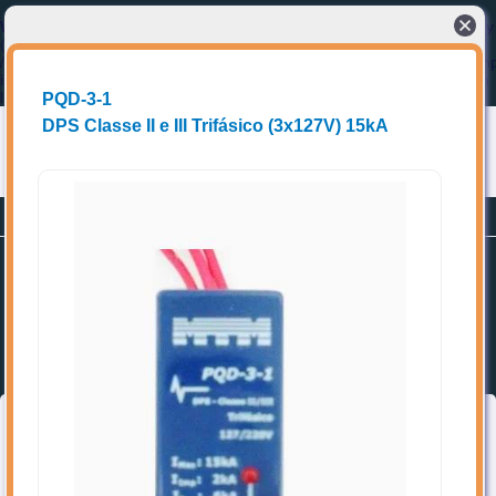
Warning
: Cannot modify header information - headers already sent by
(output started at
/home/storage/5/48/be/eccel1/public_html/e2tech/cabecalho_index.ph
in
/home/storage/5/48/be/eccel1/public_html/e2tech/home.php
on
line
2
PQD-3-1
DPS Classe II e III Trifásico (3x127V) 15kA
Conectando compradores a fornecedores de produtos e Soluções técnicas
Planos
Promoções
Cadastrar-se
Home
Favoritos
Categorias
➥ Localize os itens de interesse, acrescente aos favoritos e entre
em contato diretamente com o(a) vendedor(a).
Topo