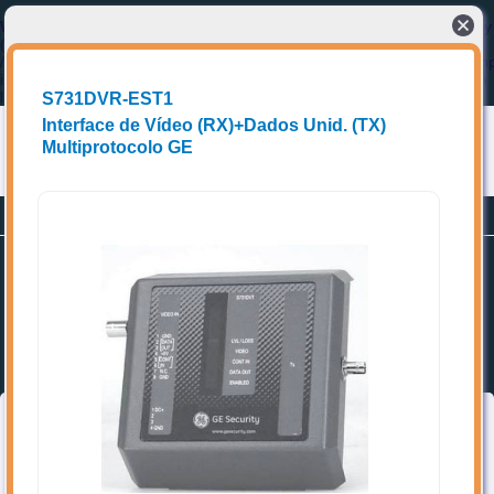
Warning
: Cannot modify header information - headers already sent by
(output started at
/home/storage/5/48/be/eccel1/public_html/e2tech/cabecalho_index.ph
in
/home/storage/5/48/be/eccel1/public_html/e2tech/home.php
on
line
2
S731DVR-EST1
Interface de Vídeo (RX)+Dados Unid. (TX)
Multiprotocolo GE
Conectando compradores a fornecedores de produtos e Soluções técnicas
Planos
Promoções
Cadastrar-se
Home
Favoritos
Categorias
➥ Localize os itens de interesse, acrescente aos favoritos e entre
em contato diretamente com o(a) vendedor(a).
Topo