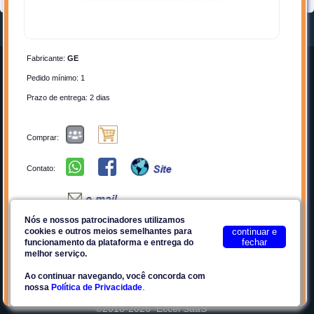
Fabricante:
GE
Home
Entrar
Pedido mínimo: 1
Quem Somos
Cadastrar-se
Prazo de entrega: 2 dias
Anunciar
Contato
Por que Anunciar?
Privacidade
Comprar:
Planos
Termos de Uso
Contato:
Facebook
Plataforma E2Tech
Nós e nossos patrocinadores utilizamos
cookies e outros meios semelhantes para
continuar e
Favoritos
Compartilhar
fechar
Site seguro
funcionamento da plataforma e entrega do
melhor serviço.
S731DVR-EST1 Interface de Vídeo (RX)+Dados Unid. (TX)
Ao continuar navegando, você concorda com
Multiprotocolo GE
.
nossa
Política de Privacidade
https://eccel.loja2.com.br/6307064-S731DVR-EST1-Interface-de-
Video-RX-Dados-Unid-TX-Multiprotocolo-GE
©2018-2026
Eccel SaaS