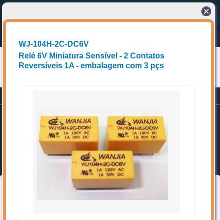
Warning
: Cannot modify header information - headers already sent by
(output started at
/home/storage/5/48/be/eccel1/public_html/e2tech/cabecalho_index.ph
in
/home/storage/5/48/be/eccel1/public_html/e2tech/home.php
on
line
2
WJ-104H-2C-DC6V
Relé 6V Miniatura Sensível - 2 Contatos
Reversíveis 1A - embalagem com 3 pçs
Conectando compradores a fornecedores de produtos e Soluções técnicas
Planos
Promoções
Cadastrar-se
Home
Favoritos
Categorias
➥ Localize os itens de interesse, acrescente aos favoritos e entre
em contato diretamente com o(a) vendedor(a).
Topo