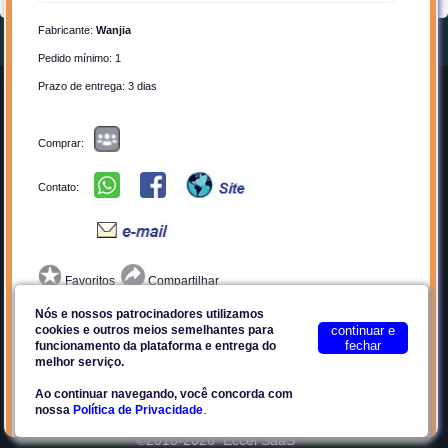
Fabricante:
Wanjia
Pedido mínimo: 1
Home
Entrar
Prazo de entrega: 3 dias
Quem Somos
Cadastrar-se
Comprar:
Anunciar
Contato
Por que Anunciar?
Privacidade
Contato:
Planos
Termos de Uso
Facebook
Plataforma E2Tech
Favoritos
Compartilhar
Nós e nossos patrocinadores utilizamos
WJ-104H-2C-DC6V - Relé 6V Miniatura Sensível - 2 Contatos
cookies e outros meios semelhantes para
continuar e
Reversíveis 1A - embalagem com 3 pçs
fechar
Site seguro
funcionamento da plataforma e entrega do
melhor serviço.
Relé miniatura para placa de circuito impresso de alta-
Ao continuar navegando, você concorda com
sensibilidade.
.
nossa
Política de Privacidade
©2018-2026
Eccel SaaS