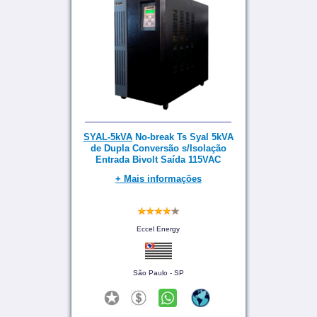
SYAL-5kVA
No-break Ts Syal 5kVA
de Dupla Conversão s/Isolação
Entrada Bivolt Saída 115VAC
+ Mais informações
Eccel Energy
São Paulo - SP