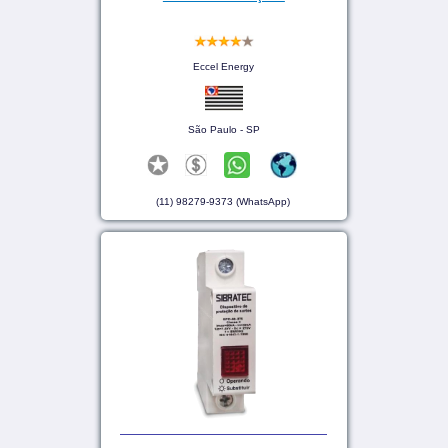
Eccel Energy
São Paulo - SP
(11) 98279-9373 (WhatsApp)