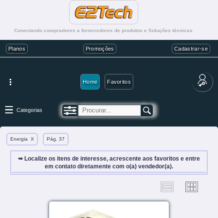
Conectando compradores a fornecedores de produtos e Soluções técnicas
Planos
Promoções
Cadastrar-se
Home
Favoritos
Categorias
Energia
X
Pág. 37
➥ Localize os itens de interesse, acrescente aos favoritos e entre
em contato diretamente com o(a) vendedor(a).