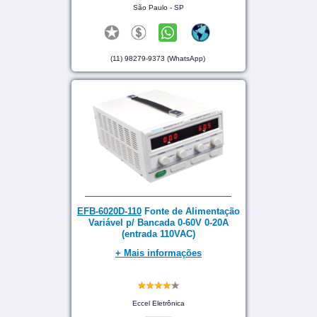
São Paulo - SP
(11) 98279-9373 (WhatsApp)
EFB-6020D-110
Fonte de Alimentação
Variável p/ Bancada 0-60V 0-20A
(entrada 110VAC)
+ Mais informações
Eccel Eletrônica