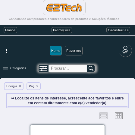
Conectando compradores a fornecedores de produtos e Soluções técnicas
Planos
Promoções
Cadastrar-se
Home
Favoritos
Categorias
Energia
X
Pág. 9
➥ Localize os itens de interesse, acrescente aos favoritos e entre
em contato diretamente com o(a) vendedor(a).