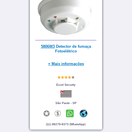
5806W3
Detector de fumaça
Fotoelétrico
+ Mais informações
Eccel Security
São Paulo - SP
(11) 98279-9373 (WhatsApp)