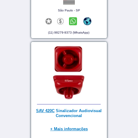
São Paulo - SP
(11) 98279-9373 (WhatsApp)
SAV 420C
Sinalizador Audiovisual
Convencional
+ Mais informações