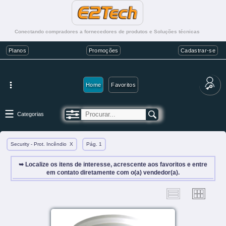
Conectando compradores a fornecedores de produtos e Soluções técnicas
Planos
Promoções
Cadastrar-se
Home
Favoritos
Categorias
Security - Prot. Incêndio
X
Pág. 1
➥ Localize os itens de interesse, acrescente aos favoritos e entre
em contato diretamente com o(a) vendedor(a).