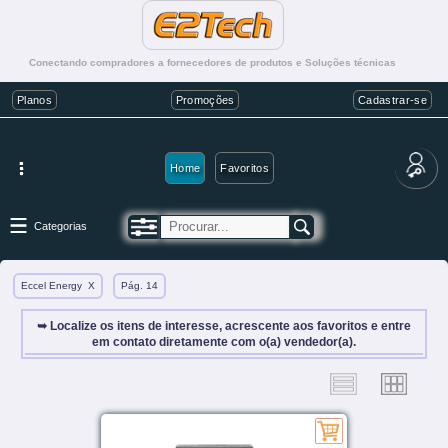
Conectando compradores a fornecedores de produtos e Soluções técnicas
Planos
Promoções
Cadastrar-se
Home
Favoritos
Categorias
Eccel Energy
X
Pág. 14
➥ Localize os itens de interesse, acrescente aos favoritos e entre
em contato diretamente com o(a) vendedor(a).