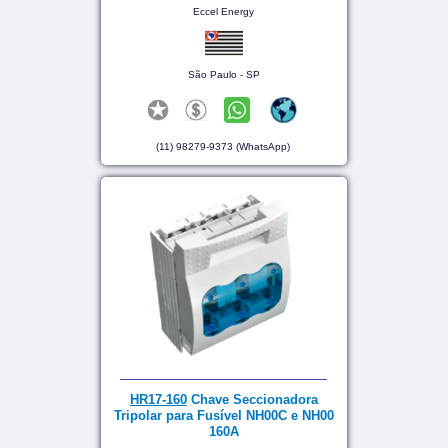
Eccel Energy
São Paulo - SP
(11) 98279-9373 (WhatsApp)
HR17-160
Chave Seccionadora
Tripolar para Fusível NH00C e NH00
160A