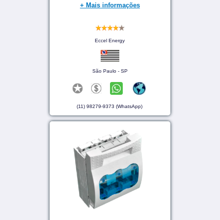
+ Mais informações
Eccel Energy
São Paulo - SP
(11) 98279-9373 (WhatsApp)