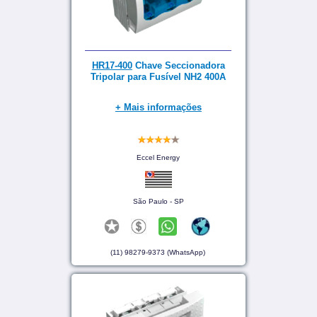
HR17-400
Chave Seccionadora
Tripolar para Fusível NH2 400A
+ Mais informações
Eccel Energy
São Paulo - SP
(11) 98279-9373 (WhatsApp)