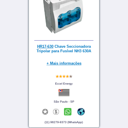
HR17-630
Chave Seccionadora
Tripolar para Fusível NH3 630A
+ Mais informações
Eccel Energy
São Paulo - SP
(11) 98279-9373 (WhatsApp)