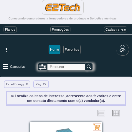
Conectando compradores a fornecedores de produtos e Soluções técnicas
Planos
Promoções
Cadastrar-se
Home
Favoritos
Categorias
Eccel Energy
X
Pág. 22
➥ Localize os itens de interesse, acrescente aos favoritos e entre
em contato diretamente com o(a) vendedor(a).