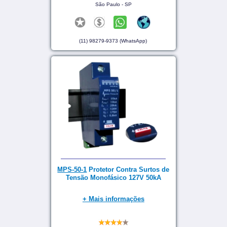
São Paulo - SP
(11) 98279-9373 (WhatsApp)
MPS-50-1
Protetor Contra Surtos de
Tensão Monofásico 127V 50kA
+ Mais informações