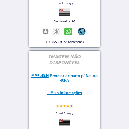
Eccel Energy
São Paulo - SP
(11) 98279-9373 (WhatsApp)
MPS-40-N
Protetor de surto p/ Neutro
40kA
+ Mais informações
Eccel Energy