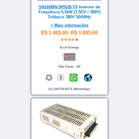
SN160MN-5R5GB-T4
Inversor de
Frequência 5,5kW (7,5CV / 380V)
Trifásico 380V 50/60Hz
+ Mais informações
R$ 1.405,00
-
R$ 1.685,00
Eccel Energy
São Paulo - SP
(11) 98279-9373 (WhatsApp)