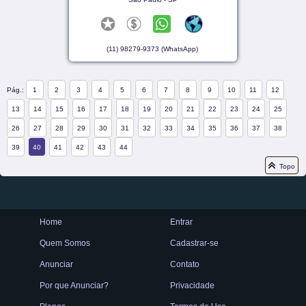
(11) 98279-9373 (WhatsApp)
Pág.:
1
2
3
4
5
6
7
8
9
10
11
12
13
14
15
16
17
18
19
20
21
22
23
24
25
26
27
28
29
30
31
32
33
34
35
36
37
38
39
40
41
42
43
44
Topo
Home
Entrar
Quem Somos
Cadastrar-se
Anunciar
Contato
Por que Anunciar?
Privacidade