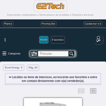
Conectando compradores a fornecedores de produtos e Soluções técnicas
Planos
Promoções
Cadastrar-se
Home
Favoritos
Categorias
Eccel Energy
X
Pág. 40
➥ Localize os itens de interesse, acrescente aos favoritos e entre
em contato diretamente com o(a) vendedor(a).