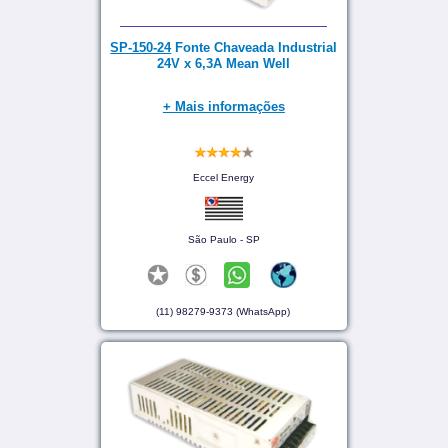
SP-150-24
Fonte Chaveada Industrial
24V x 6,3A Mean Well
+ Mais informações
Eccel Energy
São Paulo - SP
(11) 98279-9373 (WhatsApp)